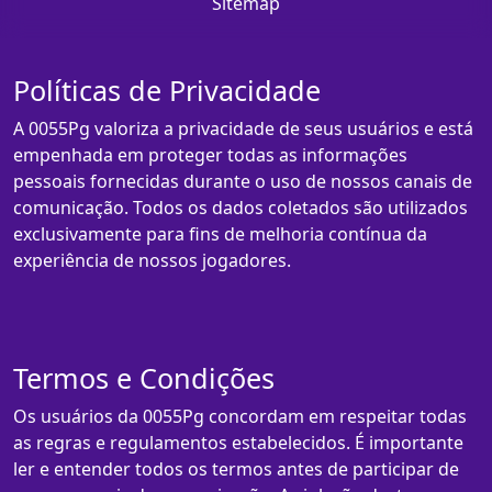
Sitemap
Políticas de Privacidade
A 0055Pg valoriza a privacidade de seus usuários e está
empenhada em proteger todas as informações
pessoais fornecidas durante o uso de nossos canais de
comunicação. Todos os dados coletados são utilizados
exclusivamente para fins de melhoria contínua da
experiência de nossos jogadores.
Termos e Condições
Os usuários da 0055Pg concordam em respeitar todas
as regras e regulamentos estabelecidos. É importante
ler e entender todos os termos antes de participar de