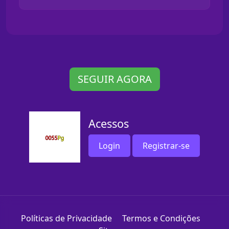
SEGUIR AGORA
Acessos
Login
Registrar-se
Políticas de Privacidade
Termos e Condições