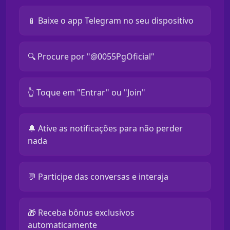
📱 Baixe o app Telegram no seu dispositivo
🔍 Procure por "@0055PgOficial"
👆 Toque em "Entrar" ou "Join"
🔔 Ative as notificações para não perder
nada
💬 Participe das conversas e interaja
🎁 Receba bônus exclusivos
automaticamente