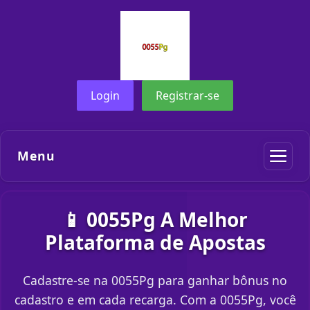
Login
Registrar-se
Menu
📱 0055Pg A Melhor
Plataforma de Apostas
Cadastre-se na 0055Pg para ganhar bônus no
cadastro e em cada recarga. Com a 0055Pg, você