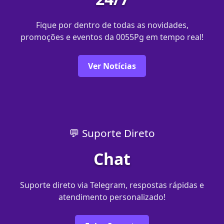
Fique por dentro de todas as novidades,
promoções e eventos da 0055Pg em tempo real!
Ver Notícias
💬 Suporte Direto
Chat
Suporte direto via Telegram, respostas rápidas e
atendimento personalizado!