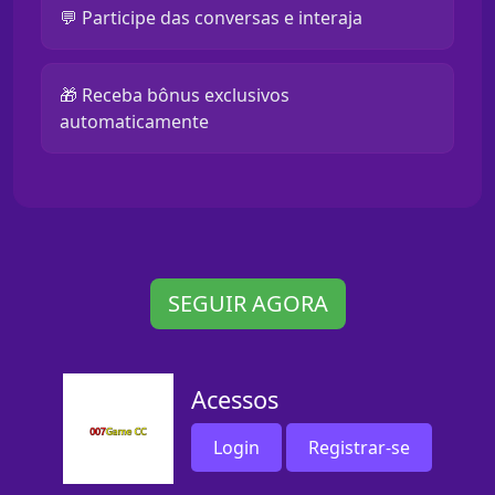
💬 Participe das conversas e interaja
🎁 Receba bônus exclusivos
automaticamente
SEGUIR AGORA
Acessos
Login
Registrar-se