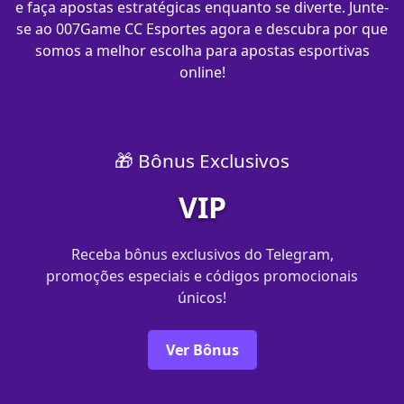
e faça apostas estratégicas enquanto se diverte. Junte-
se ao 007Game CC Esportes agora e descubra por que
somos a melhor escolha para apostas esportivas
online!
🎁 Bônus Exclusivos
VIP
Receba bônus exclusivos do Telegram,
promoções especiais e códigos promocionais
únicos!
Ver Bônus