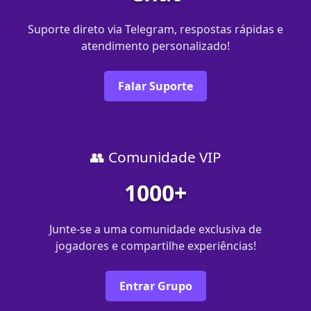
Suporte direto via Telegram, respostas rápidas e
atendimento personalizado!
Falar Suporte
👥 Comunidade VIP
1000+
Junte-se a uma comunidade exclusiva de
jogadores e compartilhe experiências!
Entrar Grupo