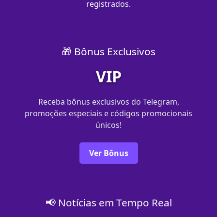
registrados.
🎁 Bônus Exclusivos
VIP
Receba bônus exclusivos do Telegram,
promoções especiais e códigos promocionais
únicos!
Ver Bônus
📢 Notícias em Tempo Real