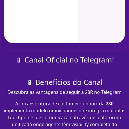
📱 Canal Oficial no Telegram!
📱 Benefícios do Canal
Descubra as vantagens de seguir a 28R no Telegram
A infraestrutura de customer support da 28R
implementa modelo omnichannel que integra múltiplos
touchpoints de comunicação através de plataforma
unificada onde agents têm visibility completa do