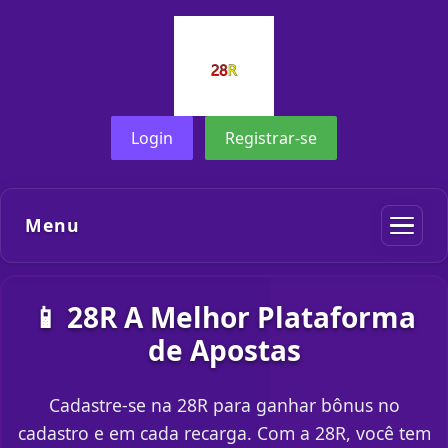
Login
Registrar-se
Menu
📱 28R A Melhor Plataforma
de Apostas
Cadastre-se na 28R para ganhar bônus no
cadastro e em cada recarga. Com a 28R, você tem