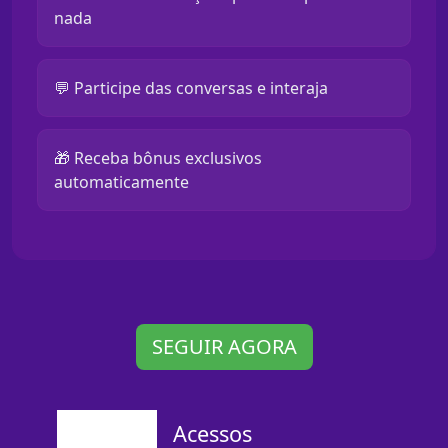
nada
💬 Participe das conversas e interaja
🎁 Receba bônus exclusivos
automaticamente
SEGUIR AGORA
Acessos