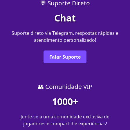
💬 Suporte Direto
Chat
Suporte direto via Telegram, respostas rápidas e
atendimento personalizado!
Falar Suporte
👥 Comunidade VIP
1000+
Junte-se a uma comunidade exclusiva de
jogadores e compartilhe experiências!