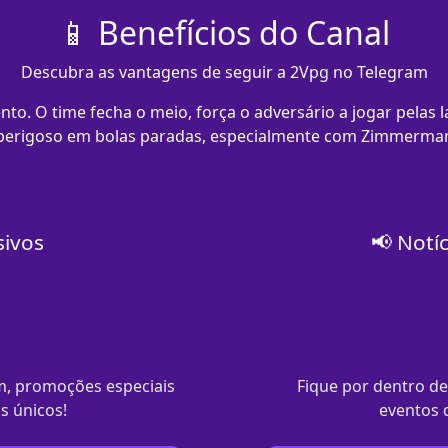
📱 Benefícios do Canal
Descubra as vantagens de seguir a 2Vpg no Telegram
ento. O time fecha o meio, força o adversário a jogar pelas 
erigoso em bolas paradas, especialmente com Zimmerman
sivos
📢 Notí
m, promoções especiais
Fique por dentro d
s únicos!
eventos 