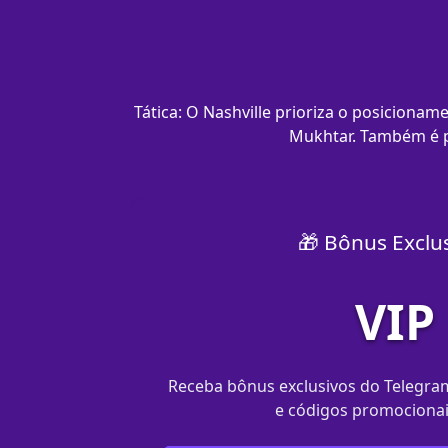
Tática: O Nashville prioriza o posicionam
Mukhtar. Também é p
🎁 Bônus Exclu
VIP
Receba bônus exclusivos do Telegra
e códigos promocionai