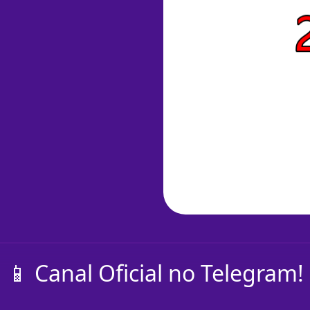
📱 Canal Oficial no Telegram!