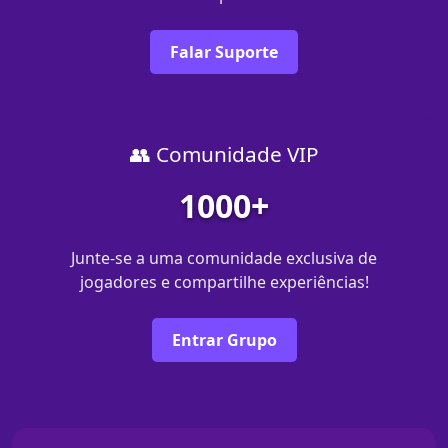
Falar Suporte
👥 Comunidade VIP
1000+
Junte-se a uma comunidade exclusiva de
jogadores e compartilhe experiências!
Entrar Grupo