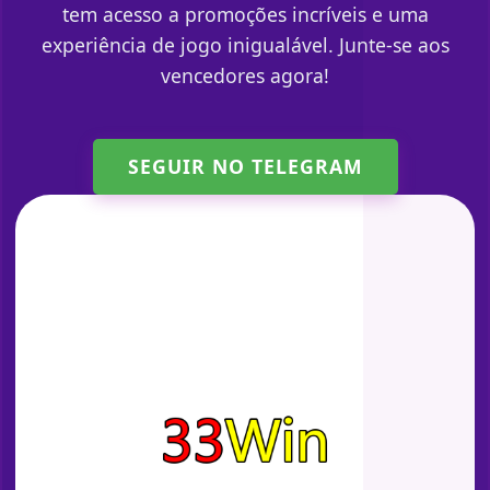
tem acesso a promoções incríveis e uma
experiência de jogo inigualável. Junte-se aos
vencedores agora!
SEGUIR NO TELEGRAM