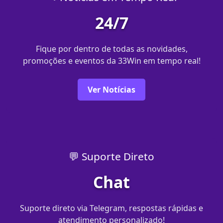
24/7
Fique por dentro de todas as novidades,
promoções e eventos da 33Win em tempo real!
Ver Notícias
💬 Suporte Direto
Chat
Suporte direto via Telegram, respostas rápidas e
atendimento personalizado!