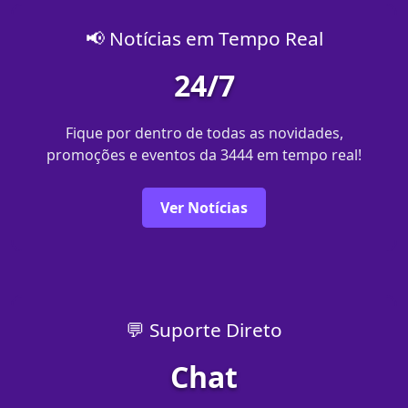
📢 Notícias em Tempo Real
24/7
Fique por dentro de todas as novidades,
promoções e eventos da 3444 em tempo real!
Ver Notícias
💬 Suporte Direto
Chat