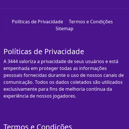
Políticas de Privacidade
Termos e Condições
Sitemap
Políticas de Privacidade
A 3444 valoriza a privacidade de seus usuários e está
empenhada em proteger todas as informações
pessoais fornecidas durante o uso de nossos canais de
comunicação. Todos os dados coletados são utilizados
exclusivamente para fins de melhoria contínua da
experiência de nossos jogadores.
Termos e Condições