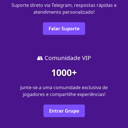
Suporte direto via Telegram, respostas rápidas e
atendimento personalizado!
Falar Suporte
👥 Comunidade VIP
1000+
Junte-se a uma comunidade exclusiva de
jogadores e compartilhe experiências!
Entrar Grupo