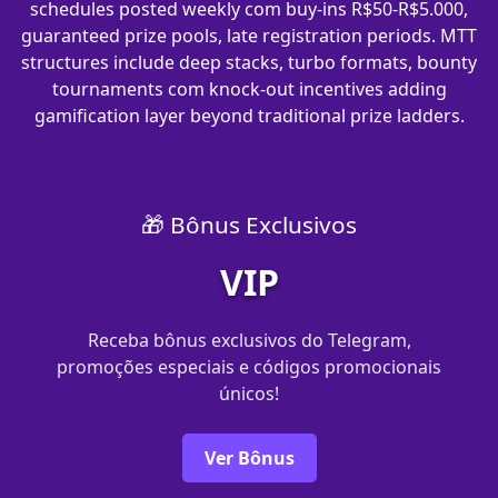
schedules posted weekly com buy-ins R$50-R$5.000,
guaranteed prize pools, late registration periods. MTT
structures include deep stacks, turbo formats, bounty
tournaments com knock-out incentives adding
gamification layer beyond traditional prize ladders.
🎁 Bônus Exclusivos
VIP
Receba bônus exclusivos do Telegram,
promoções especiais e códigos promocionais
únicos!
Ver Bônus