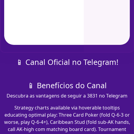
📱 Canal Oficial no Telegram!
📱 Benefícios do Canal
Descubra as vantagens de seguir a 3831 no Telegram
Strategy charts available via hoverable tooltips
educating optimal play: Three Card Poker (fold Q-6-3 or
worse, play Q-6-4+), Caribbean Stud (fold sub-AK hands,
call AK-high com matching board card). Tournament