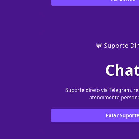
💬 Suporte Di
Cha
Suporte direto via Telegram, r
atendimento persona
Falar Suport