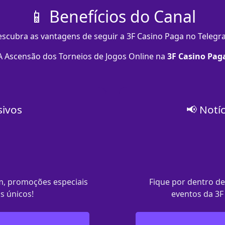
📱 Benefícios do Canal
scubra as vantagens de seguir a 3F Casino Paga no Teleg
A Ascensão dos Torneios de Jogos Online na
3F Casino Pag
sivos
📢 Notí
m, promoções especiais
Fique por dentro d
s únicos!
eventos da 3F