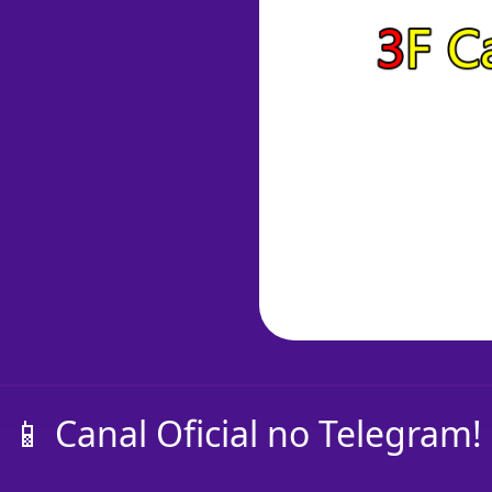
📱 Canal Oficial no Telegram!