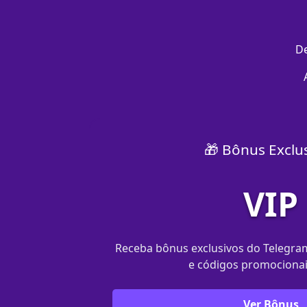
De
🎁 Bônus Exclu
VIP
Receba bônus exclusivos do Telegra
e códigos promocionai
Ver Bônus