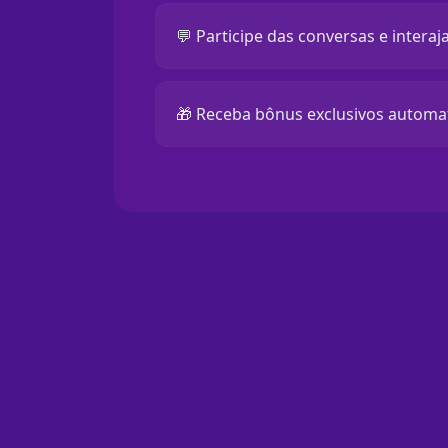
💬 Participe das conversas e interaj
🎁 Receba bônus exclusivos autom