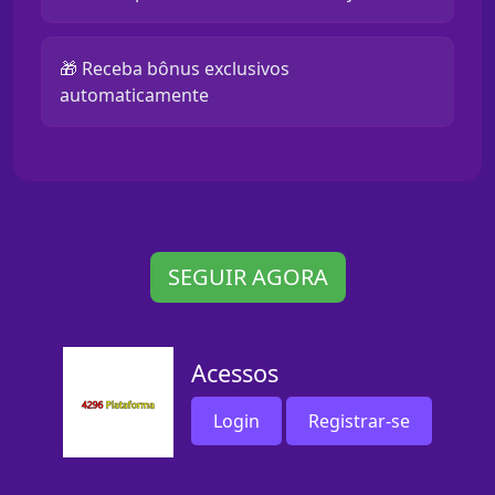
🎁 Receba bônus exclusivos
automaticamente
SEGUIR AGORA
Acessos
Login
Registrar-se