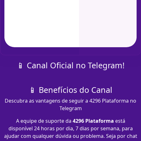
📱 Canal Oficial no Telegram!
📱 Benefícios do Canal
Descubra as vantagens de seguir a 4296 Plataforma no
Telegram
A equipe de suporte da
4296 Plataforma
está
disponível 24 horas por dia, 7 dias por semana, para
ajudar com qualquer dúvida ou problema. Seja por chat