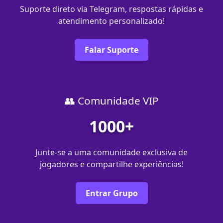
Suporte direto via Telegram, respostas rápidas e
atendimento personalizado!
Falar Suporte
👥 Comunidade VIP
1000+
Junte-se a uma comunidade exclusiva de
jogadores e compartilhe experiências!
Entrar Grupo