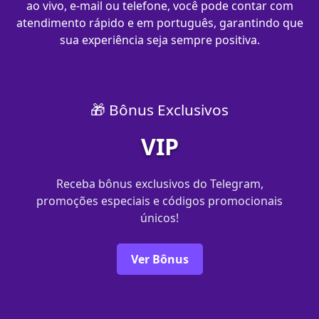
ao vivo, e-mail ou telefone, você pode contar com
atendimento rápido e em português, garantindo que
sua experiência seja sempre positiva.
🎁 Bônus Exclusivos
VIP
Receba bônus exclusivos do Telegram,
promoções especiais e códigos promocionais
únicos!
Ver Bônus