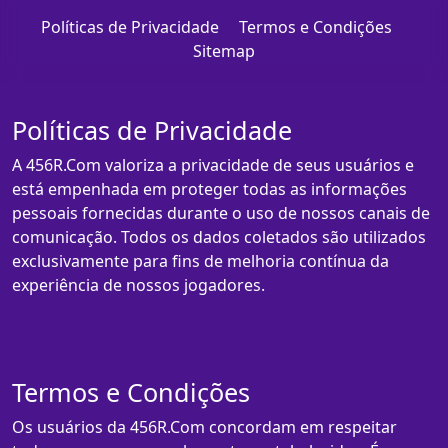
Políticas de Privacidade
Termos e Condições
Sitemap
Políticas de Privacidade
A 456R.Com valoriza a privacidade de seus usuários e
está empenhada em proteger todas as informações
pessoais fornecidas durante o uso de nossos canais de
comunicação. Todos os dados coletados são utilizados
exclusivamente para fins de melhoria contínua da
experiência de nossos jogadores.
Termos e Condições
Os usuários da 456R.Com concordam em respeitar