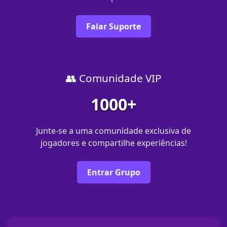
Falar Suporte
👥 Comunidade VIP
1000+
Junte-se a uma comunidade exclusiva de
jogadores e compartilhe experiências!
Entrar Grupo