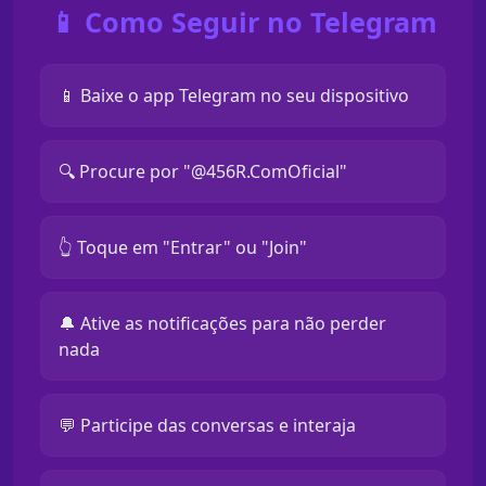
📱 Como Seguir no Telegram
📱 Baixe o app Telegram no seu dispositivo
🔍 Procure por "@456R.ComOficial"
👆 Toque em "Entrar" ou "Join"
🔔 Ative as notificações para não perder
nada
💬 Participe das conversas e interaja