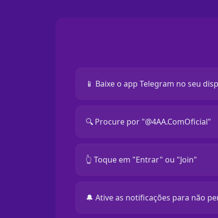
📱 Baixe o app Telegram no seu disp
🔍 Procure por "@4AA.ComOficial"
👆 Toque em "Entrar" ou "Join"
🔔 Ative as notificações para não p