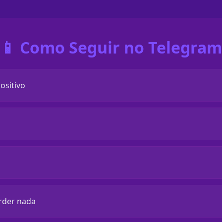
📱 Como Seguir no Telegram
ositivo
erder nada