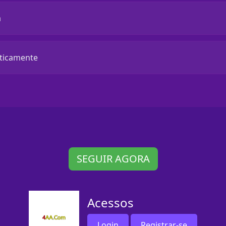
a
aticamente
SEGUIR AGORA
Acessos
Login
Registrar-se