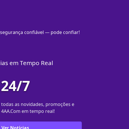
 segurança confiável — pode confiar!
cias em Tempo Real
24/7
e todas as novidades, promoções e
 4AA.Com em tempo real!
Ver Notícias