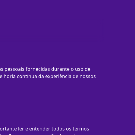
s pessoais fornecidas durante o uso de
elhoria contínua da experiência de nossos
ortante ler e entender todos os termos