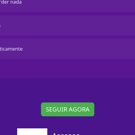
erder nada
a
aticamente
SEGUIR AGORA