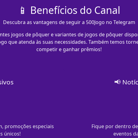
📱 Benefícios do Canal
Descubra as vantagens de seguir a 500Jogo no Telegram
rentes jogos de pôquer e variantes de jogos de pôquer disp
ogo que atenda às suas necessidades. Também temos torn
competir e ganhar prêmios!
sivos
📢 Notí
m, promoções especiais
Fique por dentro d
s únicos!
eventos d