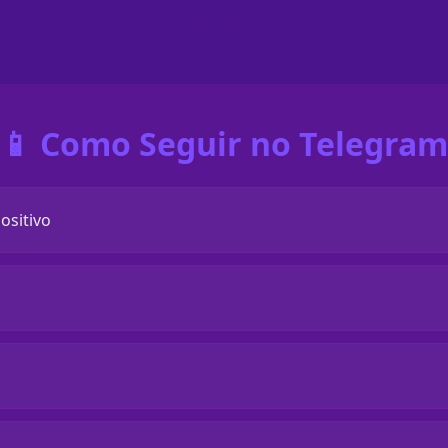
📱 Como Seguir no Telegram
ositivo