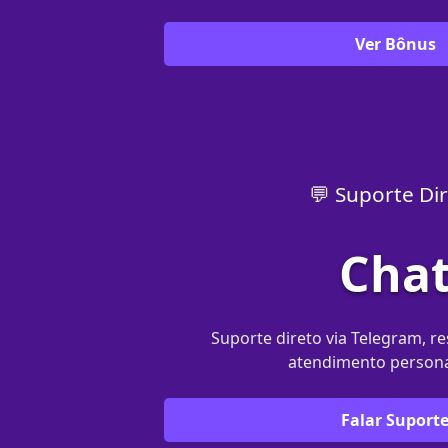
Ver Bônus
💬 Suporte Di
Cha
Suporte direto via Telegram, r
atendimento persona
Falar Suport