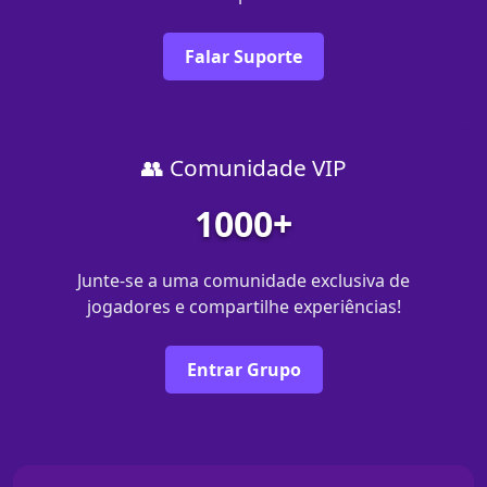
Falar Suporte
👥 Comunidade VIP
1000+
Junte-se a uma comunidade exclusiva de
jogadores e compartilhe experiências!
Entrar Grupo