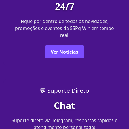
24/7
Fique por dentro de todas as novidades,
promoções e eventos da 55Pg Win em tempo
real!
Ver Notícias
💬 Suporte Direto
Chat
Suporte direto via Telegram, respostas rápidas e
atendimento personalizado!