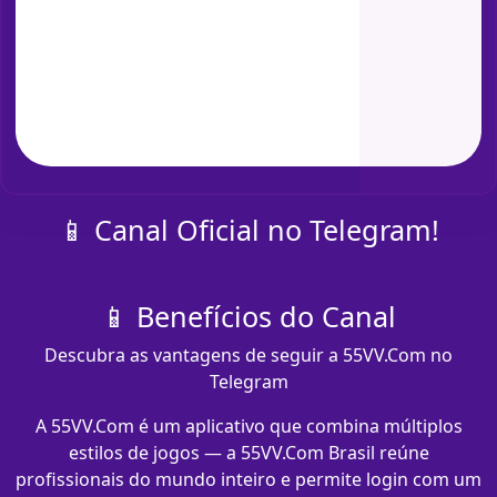
📱 Canal Oficial no Telegram!
📱 Benefícios do Canal
Descubra as vantagens de seguir a 55VV.Com no
Telegram
A 55VV.Com é um aplicativo que combina múltiplos
estilos de jogos — a 55VV.Com Brasil reúne
profissionais do mundo inteiro e permite login com um