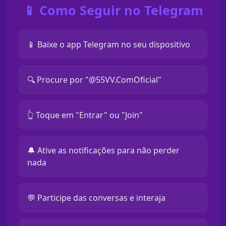
📱 Como Seguir no Telegram
📱 Baixe o app Telegram no seu dispositivo
🔍 Procure por "@55VV.ComOficial"
👆 Toque em "Entrar" ou "Join"
🔔 Ative as notificações para não perder
nada
💬 Participe das conversas e interaja