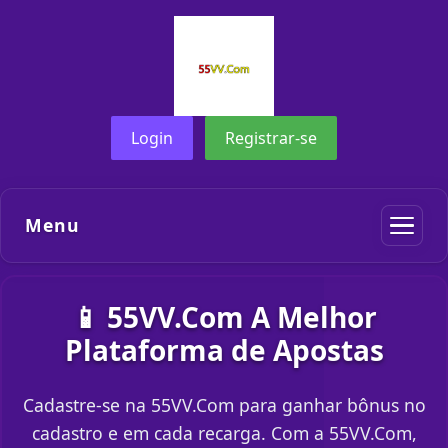
Login
Registrar-se
Menu
📱 55VV.Com A Melhor
Plataforma de Apostas
Cadastre-se na 55VV.Com para ganhar bônus no
cadastro e em cada recarga. Com a 55VV.Com,