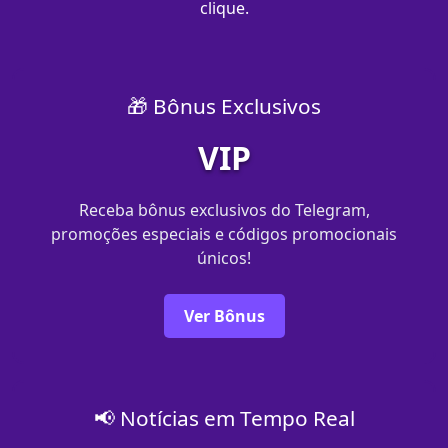
clique.
🎁 Bônus Exclusivos
VIP
Receba bônus exclusivos do Telegram,
promoções especiais e códigos promocionais
únicos!
Ver Bônus
📢 Notícias em Tempo Real