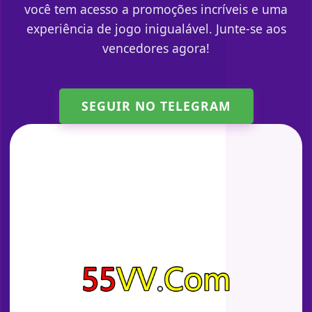
você tem acesso a promoções incríveis e uma
experiência de jogo inigualável. Junte-se aos
vencedores agora!
SEGUIR NO TELEGRAM