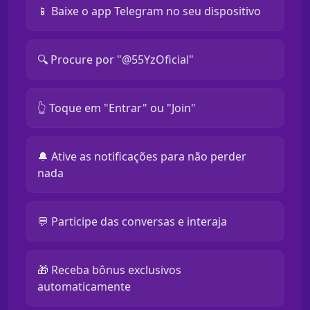
📱 Baixe o app Telegram no seu dispositivo
🔍 Procure por "@55YzOficial"
👆 Toque em "Entrar" ou "Join"
🔔 Ative as notificações para não perder
nada
💬 Participe das conversas e interaja
🎁 Receba bônus exclusivos
automaticamente