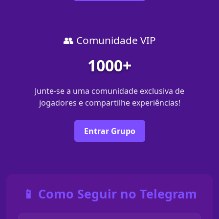
👥 Comunidade VIP
1000+
Junte-se a uma comunidade exclusiva de
jogadores e compartilhe experiências!
Entrar Grupo
📱 Como Seguir no Telegram