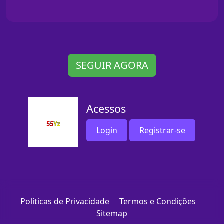
SEGUIR AGORA
Acessos
Login
Registrar-se
Políticas de Privacidade
Termos e Condições
Sitemap