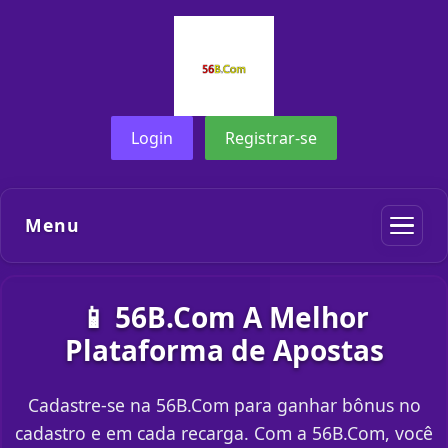
Login
Registrar-se
Menu
📱 56B.Com A Melhor
Plataforma de Apostas
Cadastre-se na 56B.Com para ganhar bônus no
cadastro e em cada recarga. Com a 56B.Com, você