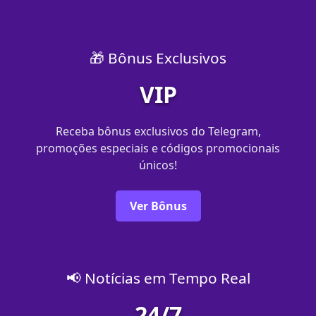
🎁 Bônus Exclusivos
VIP
Receba bônus exclusivos do Telegram,
promoções especiais e códigos promocionais
únicos!
Ver Bônus
📢 Notícias em Tempo Real
24/7