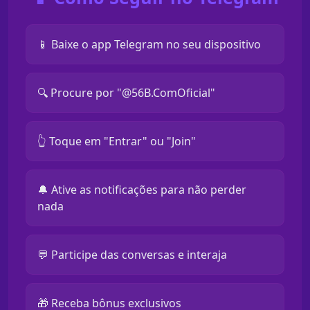
📱 Baixe o app Telegram no seu dispositivo
🔍 Procure por "@56B.ComOficial"
👆 Toque em "Entrar" ou "Join"
🔔 Ative as notificações para não perder
nada
💬 Participe das conversas e interaja
🎁 Receba bônus exclusivos