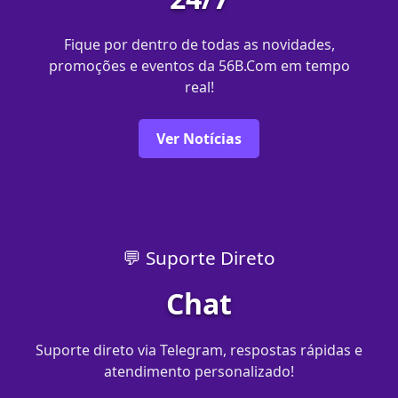
Fique por dentro de todas as novidades,
promoções e eventos da 56B.Com em tempo
real!
Ver Notícias
💬 Suporte Direto
Chat
Suporte direto via Telegram, respostas rápidas e
atendimento personalizado!