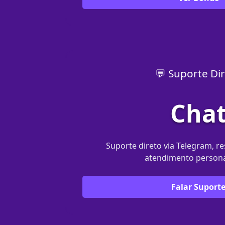
💬 Suporte Di
Cha
Suporte direto via Telegram, r
atendimento persona
Falar Suport