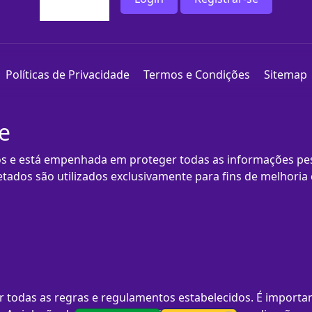
Políticas de Privacidade
Termos e Condições
Sitemap
de
ios e está empenhada em proteger todas as informações pe
tados são utilizados exclusivamente para fins de melhoria
todas as regras e regulamentos estabelecidos. É importan