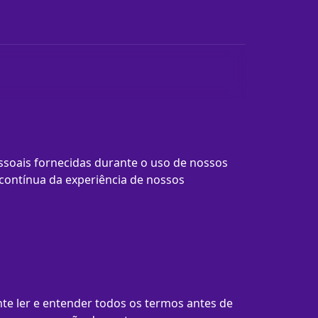
ssoais fornecidas durante o uso de nossos
 contínua da experiência de nossos
te ler e entender todos os termos antes de