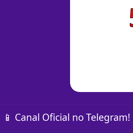
📱 Canal Oficial no Telegram!