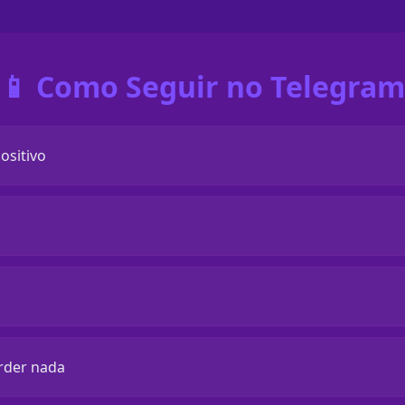
📱 Como Seguir no Telegram
ositivo
erder nada