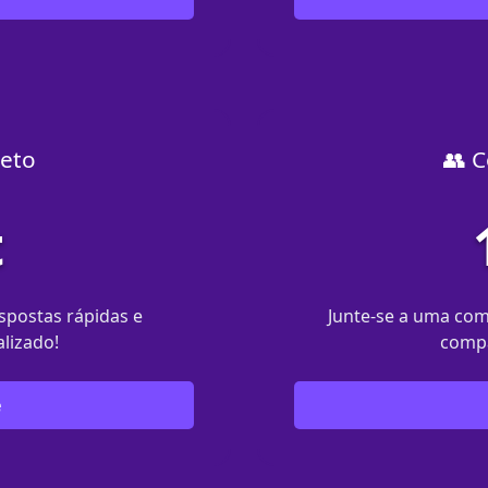
reto
👥 
t
espostas rápidas e
Junte-se a uma com
lizado!
compa
e