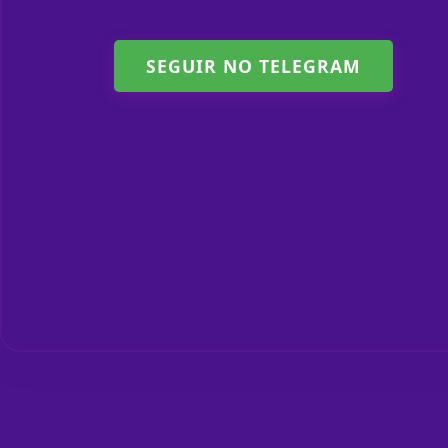
SEGUIR NO TELEGRAM