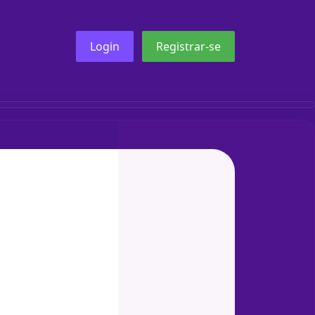
Login
Registrar-se