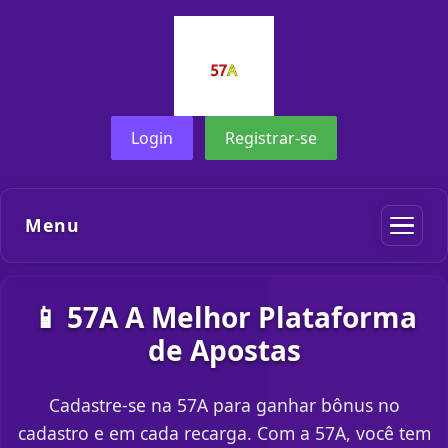
Login
Registrar-se
Menu
📱 57A A Melhor Plataforma
de Apostas
Cadastre-se na 57A para ganhar bônus no
cadastro e em cada recarga. Com a 57A, você tem