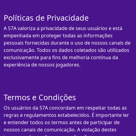
Políticas de Privacidade
A 57A valoriza a privacidade de seus usuários e está
empenhada em proteger todas as informações
pessoais fornecidas durante o uso de nossos canais de
comunicação. Todos os dados coletados são utilizados
exclusivamente para fins de melhoria contínua da
experiência de nossos jogadores.
Termos e Condições
Os usuários da 57A concordam em respeitar todas as
regras e regulamentos estabelecidos. É importante ler
e entender todos os termos antes de participar de
nossos canais de comunicação. A violação destes