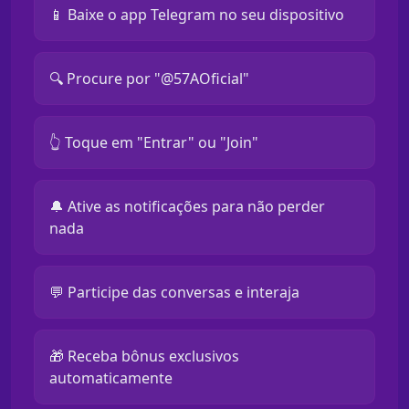
📱 Baixe o app Telegram no seu dispositivo
🔍 Procure por "@57AOficial"
👆 Toque em "Entrar" ou "Join"
🔔 Ative as notificações para não perder
nada
💬 Participe das conversas e interaja
🎁 Receba bônus exclusivos
automaticamente