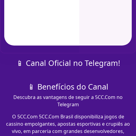
📱 Canal Oficial no Telegram!
📱 Benefícios do Canal
Descubra as vantagens de seguir a 5CC.Com no
Telegram
O 5CC.Com 5CC.Com Brasil disponibiliza jogos de
cassino empolgantes, apostas esportivas e crupiês ao
vivo, em parceria com grandes desenvolvedores,