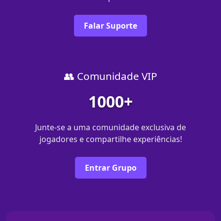
Falar Suporte
👥 Comunidade VIP
1000+
Junte-se a uma comunidade exclusiva de
jogadores e compartilhe experiências!
Entrar Grupo