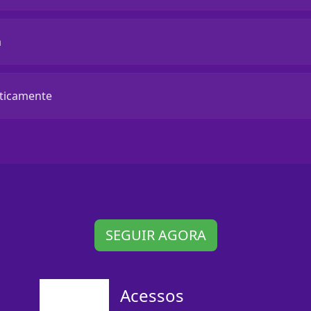
a
aticamente
SEGUIR AGORA
Acessos