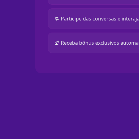
💬 Participe das conversas e interaj
🎁 Receba bônus exclusivos autom