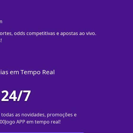
m
tes, odds competitivas e apostas ao vivo.
!
cias em Tempo Real
24/7
e todas as novidades, promoções e
600Jogo APP em tempo real!