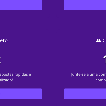
reto
👥 
t
espostas rápidas e
Junte-se a uma com
lizado!
compa
e