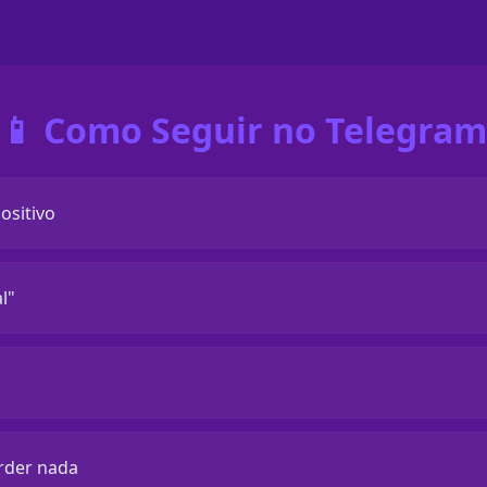
📱 Como Seguir no Telegram
ositivo
l"
erder nada