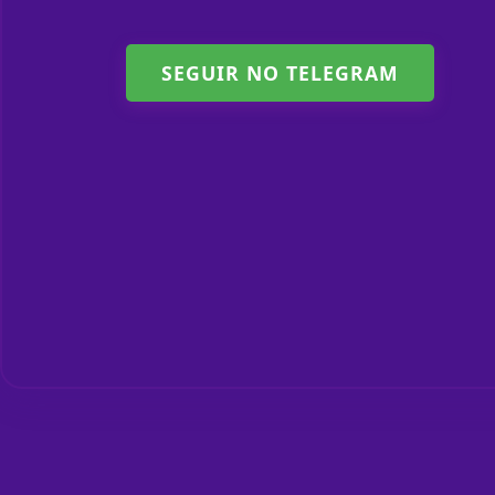
SEGUIR NO TELEGRAM