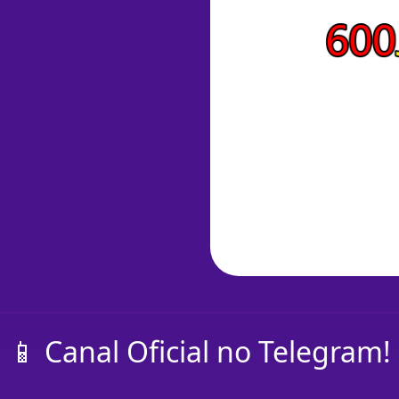
📱 Canal Oficial no Telegram!