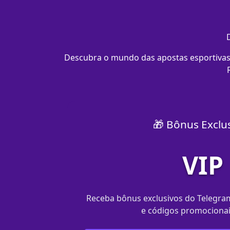
Descubra o mundo das apostas esportivas 
🎁 Bônus Exclu
VIP
Receba bônus exclusivos do Telegra
e códigos promocionai