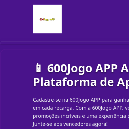
📱 600Jogo APP 
Plataforma de A
Cadastre-se na 600Jogo APP para ganha
em cada recarga. Com a 600Jogo APP, v
promoções incríveis e uma experiência d
Junte-se aos vencedores agora!