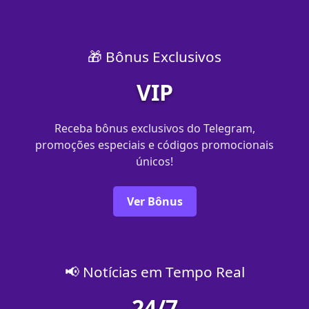
🎁 Bônus Exclusivos
VIP
Receba bônus exclusivos do Telegram,
promoções especiais e códigos promocionais
únicos!
Ver Bônus
📢 Notícias em Tempo Real
24/7