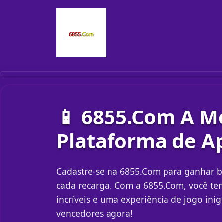
📱 6855.Com A M
Plataforma de A
Cadastre-se na 6855.Com para ganhar 
cada recarga. Com a 6855.Com, você t
incríveis e uma experiência de jogo inig
vencedores agora!