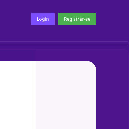
Login
Registrar-se