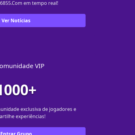
 6855.Com em tempo real!
Ver Notícias
Comunidade VIP
1000+
unidade exclusiva de jogadores e
rtilhe experiências!
Entrar Grupo