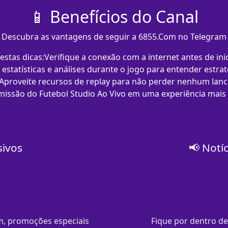
📱 Benefícios do Canal
Descubra as vantagens de seguir a 6855.Com no Telegram
a estas dicas:Verifique a conexão com a internet antes de in
tatísticas e análises durante o jogo para entender estra
.Aproveite recursos de replay para não perder nenhum lanc
issão do Futebol Studio Ao Vivo em uma experiência mais d
sivos
📢 Notí
m, promoções especiais
Fique por dentro d