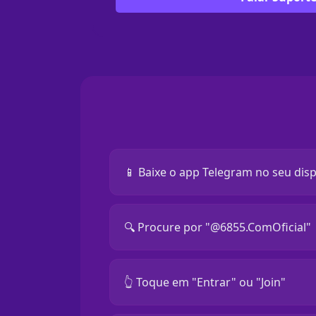
📱 Baixe o app Telegram no seu disp
🔍 Procure por "@6855.ComOficial"
👆 Toque em "Entrar" ou "Join"