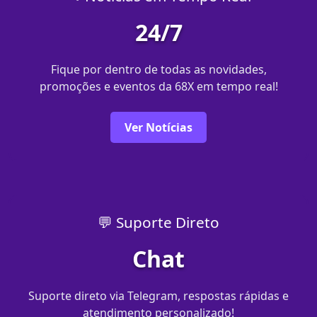
24/7
Fique por dentro de todas as novidades,
promoções e eventos da 68X em tempo real!
Ver Notícias
💬 Suporte Direto
Chat
Suporte direto via Telegram, respostas rápidas e
atendimento personalizado!