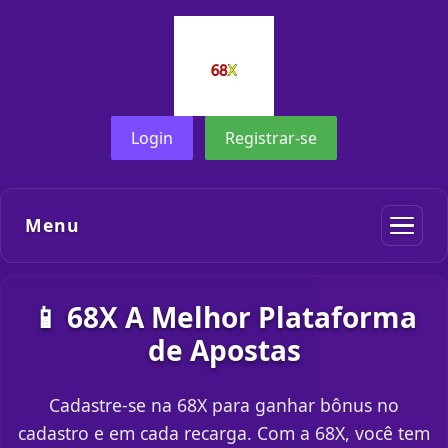
Login
Registrar-se
Menu
📱 68X A Melhor Plataforma
de Apostas
Cadastre-se na 68X para ganhar bônus no
cadastro e em cada recarga. Com a 68X, você tem