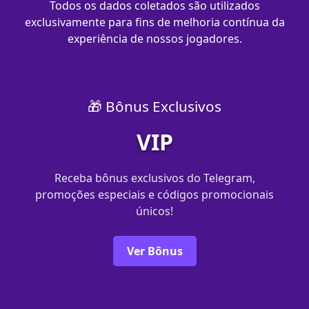
Todos os dados coletados são utilizados
exclusivamente para fins de melhoria contínua da
experiência de nossos jogadores.
🎁 Bônus Exclusivos
VIP
Receba bônus exclusivos do Telegram,
promoções especiais e códigos promocionais
únicos!
Ver Bônus