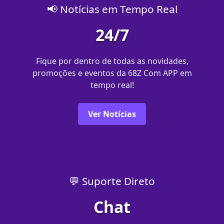
📢 Notícias em Tempo Real
24/7
Fique por dentro de todas as novidades,
promoções e eventos da 68Z Com APP em
tempo real!
Ver Notícias
💬 Suporte Direto
Chat