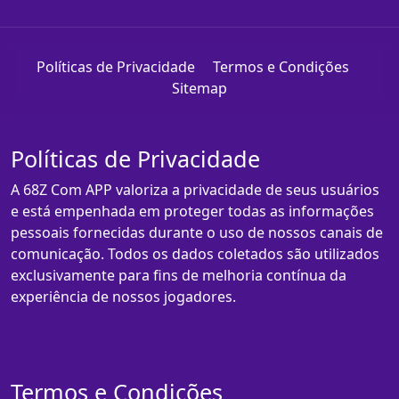
Políticas de Privacidade
Termos e Condições
Sitemap
Políticas de Privacidade
A 68Z Com APP valoriza a privacidade de seus usuários
e está empenhada em proteger todas as informações
pessoais fornecidas durante o uso de nossos canais de
comunicação. Todos os dados coletados são utilizados
exclusivamente para fins de melhoria contínua da
experiência de nossos jogadores.
Termos e Condições