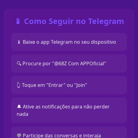
📱 Como Seguir no Telegram
📱 Baixe o app Telegram no seu dispositivo
🔍 Procure por "@68Z Com APPOficial"
👆 Toque em "Entrar" ou "Join"
🔔 Ative as notificações para não perder
nada
💬 Participe das conversas e interaja