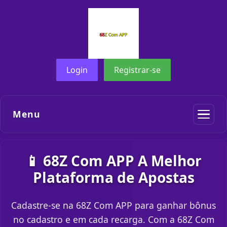
Login
Registrar-se
Menu
📱 68Z Com APP A Melhor
Plataforma de Apostas
Cadastre-se na 68Z Com APP para ganhar bônus
no cadastro e em cada recarga. Com a 68Z Com