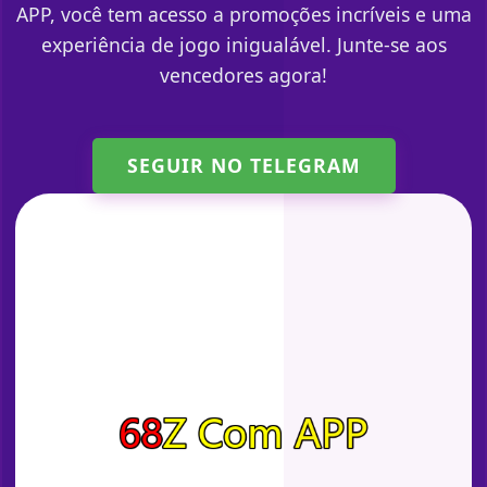
APP, você tem acesso a promoções incríveis e uma
experiência de jogo inigualável. Junte-se aos
vencedores agora!
SEGUIR NO TELEGRAM