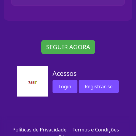
SEGUIR AGORA
Acessos
Login
Registrar-se
Políticas de Privacidade
Termos e Condições