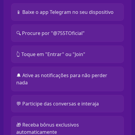
📱 Baixe o app Telegram no seu dispositivo
🔍 Procure por "@755TOficial"
👆 Toque em "Entrar" ou "Join"
🔔 Ative as notificações para não perder
nada
💬 Participe das conversas e interaja
🎁 Receba bônus exclusivos
automaticamente