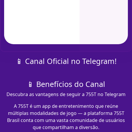
📱 Canal Oficial no Telegram!
📱 Benefícios do Canal
Descubra as vantagens de seguir a 755T no Telegram
A 755T é um app de entretenimento que reúne
múltiplas modalidades de jogo — a plataforma 755T
Brasil conta com uma vasta comunidade de usuários
que compartilham a diversão.