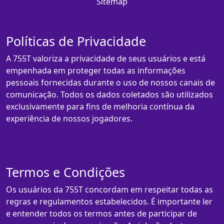
Sitemap
Políticas de Privacidade
A 755T valoriza a privacidade de seus usuários e está
empenhada em proteger todas as informações
pessoais fornecidas durante o uso de nossos canais de
comunicação. Todos os dados coletados são utilizados
exclusivamente para fins de melhoria contínua da
experiência de nossos jogadores.
Termos e Condições
Os usuários da 755T concordam em respeitar todas as
regras e regulamentos estabelecidos. É importante ler
e entender todos os termos antes de participar de