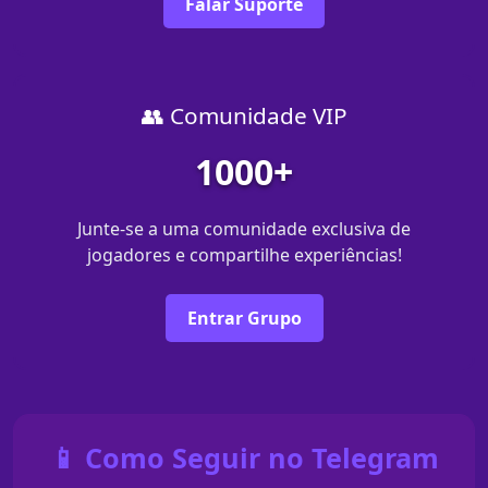
Falar Suporte
👥 Comunidade VIP
1000+
Junte-se a uma comunidade exclusiva de
jogadores e compartilhe experiências!
Entrar Grupo
📱 Como Seguir no Telegram