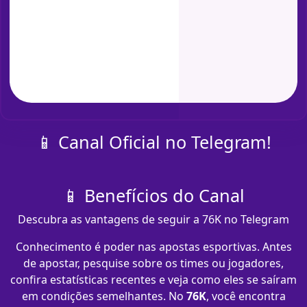
📱 Canal Oficial no Telegram!
📱 Benefícios do Canal
Descubra as vantagens de seguir a 76K no Telegram
Conhecimento é poder nas apostas esportivas. Antes
de apostar, pesquise sobre os times ou jogadores,
confira estatísticas recentes e veja como eles se saíram
em condições semelhantes. No
76K
, você encontra