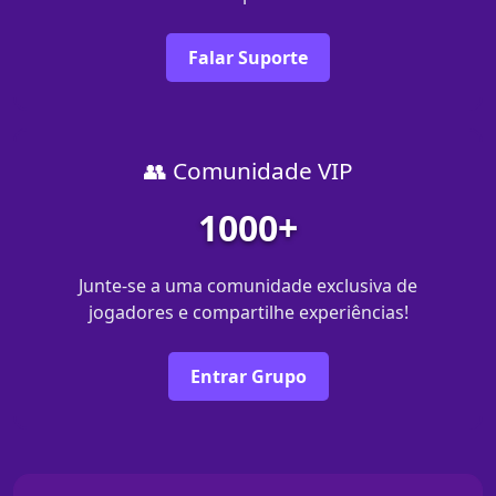
Falar Suporte
👥 Comunidade VIP
1000+
Junte-se a uma comunidade exclusiva de
jogadores e compartilhe experiências!
Entrar Grupo