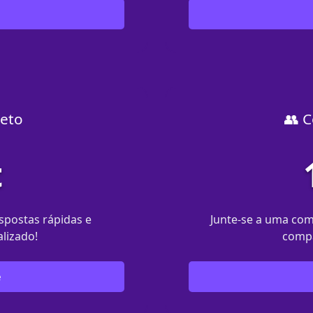
reto
👥 
t
espostas rápidas e
Junte-se a uma com
lizado!
compa
e