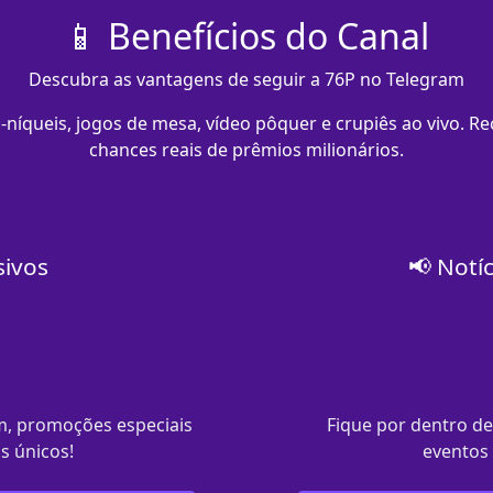
📱 Benefícios do Canal
Descubra as vantagens de seguir a 76P no Telegram
íqueis, jogos de mesa, vídeo pôquer e crupiês ao vivo. Re
chances reais de prêmios milionários.
sivos
📢 Notí
m, promoções especiais
Fique por dentro d
s únicos!
eventos