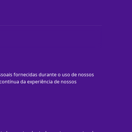
ssoais fornecidas durante o uso de nossos
 contínua da experiência de nossos