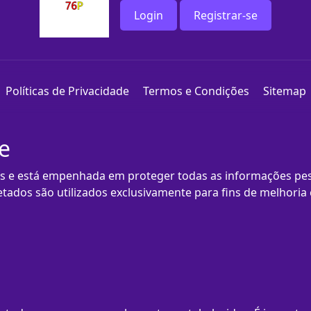
Login
Registrar-se
Políticas de Privacidade
Termos e Condições
Sitemap
de
ios e está empenhada em proteger todas as informações pe
tados são utilizados exclusivamente para fins de melhoria