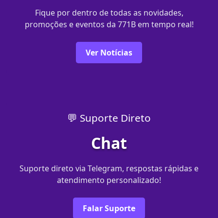
Fique por dentro de todas as novidades,
promoções e eventos da 771B em tempo real!
Ver Notícias
💬 Suporte Direto
Chat
Suporte direto via Telegram, respostas rápidas e
atendimento personalizado!
Falar Suporte