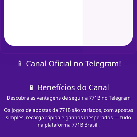
📱 Canal Oficial no Telegram!
📱 Benefícios do Canal
Descubra as vantagens de seguir a 771B no Telegram
Os jogos de apostas da 771B são variados, com apostas
simples, recarga rápida e ganhos inesperados — tudo
na plataforma 771B Brasil .