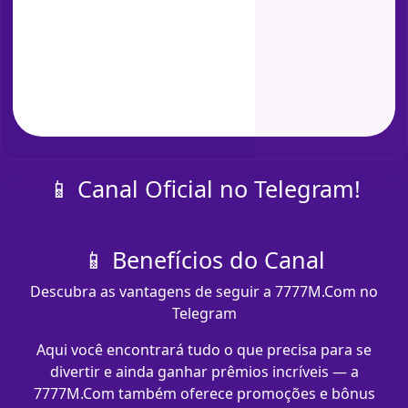
📱 Canal Oficial no Telegram!
📱 Benefícios do Canal
Descubra as vantagens de seguir a 7777M.Com no
Telegram
Aqui você encontrará tudo o que precisa para se
divertir e ainda ganhar prêmios incríveis — a
7777M.Com também oferece promoções e bônus