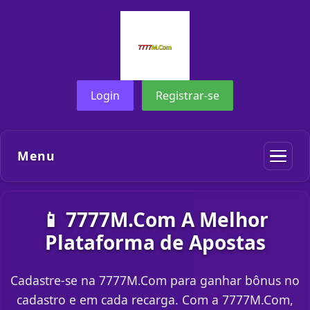
Login
Registrar-se
Menu
📱 7777M.Com A Melhor
Plataforma de Apostas
Cadastre-se na 7777M.Com para ganhar bônus no
cadastro e em cada recarga. Com a 7777M.Com,