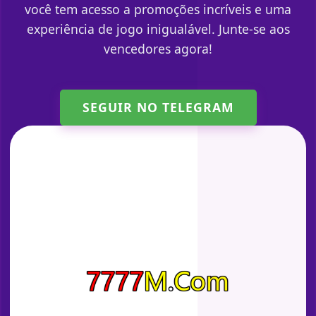
você tem acesso a promoções incríveis e uma
experiência de jogo inigualável. Junte-se aos
vencedores agora!
SEGUIR NO TELEGRAM