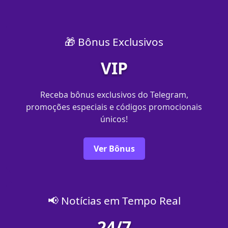
🎁 Bônus Exclusivos
VIP
Receba bônus exclusivos do Telegram,
promoções especiais e códigos promocionais
únicos!
Ver Bônus
📢 Notícias em Tempo Real
24/7