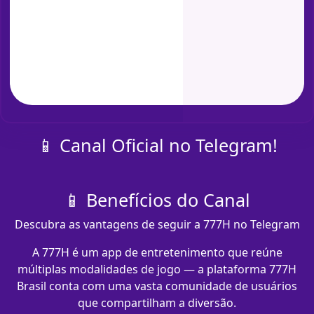
📱 Canal Oficial no Telegram!
📱 Benefícios do Canal
Descubra as vantagens de seguir a 777H no Telegram
A 777H é um app de entretenimento que reúne
múltiplas modalidades de jogo — a plataforma 777H
Brasil conta com uma vasta comunidade de usuários
que compartilham a diversão.