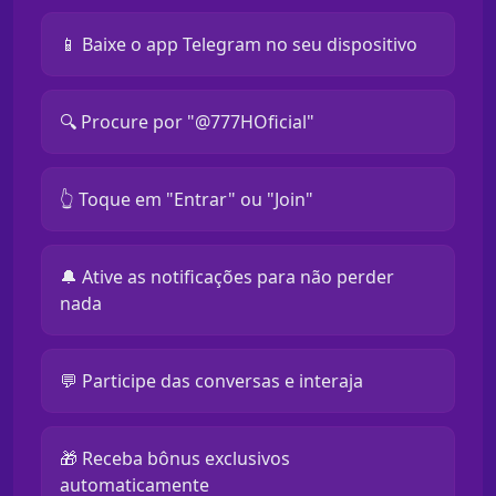
📱 Baixe o app Telegram no seu dispositivo
🔍 Procure por "@777HOficial"
👆 Toque em "Entrar" ou "Join"
🔔 Ative as notificações para não perder
nada
💬 Participe das conversas e interaja
🎁 Receba bônus exclusivos
automaticamente