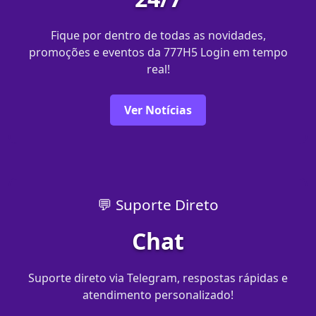
Fique por dentro de todas as novidades,
promoções e eventos da 777H5 Login em tempo
real!
Ver Notícias
💬 Suporte Direto
Chat
Suporte direto via Telegram, respostas rápidas e
atendimento personalizado!