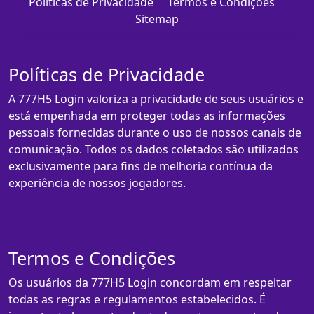
Políticas de Privacidade
Termos e Condições
Sitemap
Políticas de Privacidade
A 777H5 Login valoriza a privacidade de seus usuários e
está empenhada em proteger todas as informações
pessoais fornecidas durante o uso de nossos canais de
comunicação. Todos os dados coletados são utilizados
exclusivamente para fins de melhoria contínua da
experiência de nossos jogadores.
Termos e Condições
Os usuários da 777H5 Login concordam em respeitar
todas as regras e regulamentos estabelecidos. É