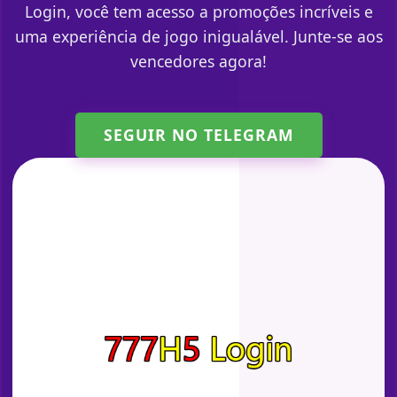
Login, você tem acesso a promoções incríveis e
uma experiência de jogo inigualável. Junte-se aos
vencedores agora!
SEGUIR NO TELEGRAM