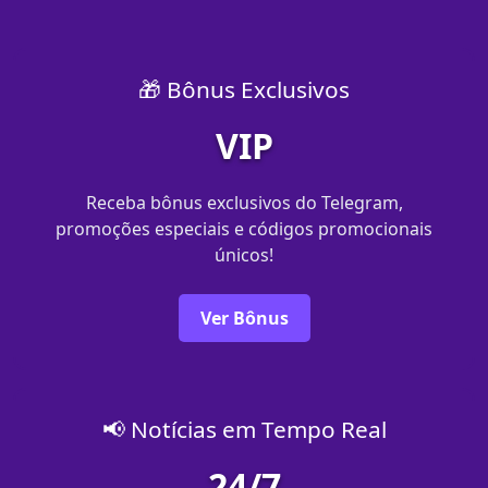
🎁 Bônus Exclusivos
VIP
Receba bônus exclusivos do Telegram,
promoções especiais e códigos promocionais
únicos!
Ver Bônus
📢 Notícias em Tempo Real
24/7