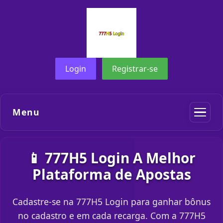
Login
Registrar-se
Menu
📱 777H5 Login A Melhor
Plataforma de Apostas
Cadastre-se na 777H5 Login para ganhar bônus
no cadastro e em cada recarga. Com a 777H5