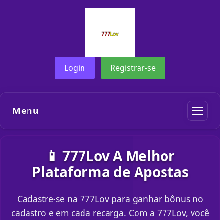
Login
Registrar-se
Menu
📱 777Lov A Melhor
Plataforma de Apostas
Cadastre-se na 777Lov para ganhar bônus no
cadastro e em cada recarga. Com a 777Lov, você