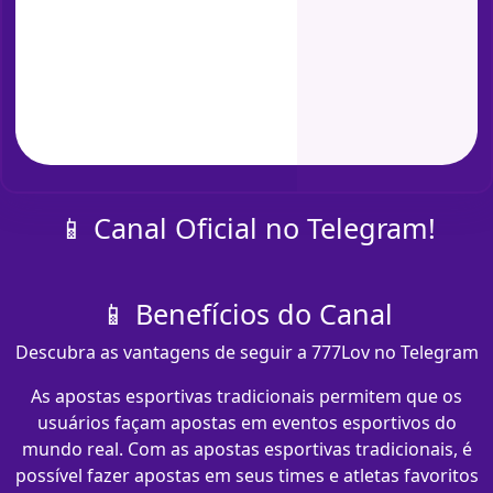
📱 Canal Oficial no Telegram!
📱 Benefícios do Canal
Descubra as vantagens de seguir a 777Lov no Telegram
As apostas esportivas tradicionais permitem que os
usuários façam apostas em eventos esportivos do
mundo real. Com as apostas esportivas tradicionais, é
possível fazer apostas em seus times e atletas favoritos