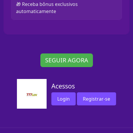
🎁 Receba bônus exclusivos
automaticamente
SEGUIR AGORA
Acessos
Login
Registrar-se