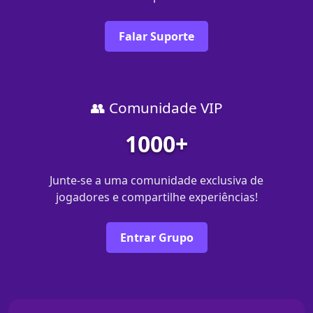
Falar Suporte
👥 Comunidade VIP
1000+
Junte-se a uma comunidade exclusiva de
jogadores e compartilhe experiências!
Entrar Grupo