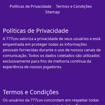
Políticas de Privacidade
Termos e Condições
Sitemap
Políticas de Privacidade
A 777Lov valoriza a privacidade de seus usuários e está
empenhada em proteger todas as informações
pessoais fornecidas durante o uso de nossos canais de
comunicação. Todos os dados coletados são utilizados
exclusivamente para fins de melhoria contínua da
experiência de nossos jogadores.
Termos e Condições
Os usuários da 777Lov concordam em respeitar todas