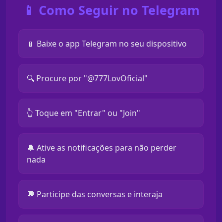
📱 Como Seguir no Telegram
📱 Baixe o app Telegram no seu dispositivo
🔍 Procure por "@777LovOficial"
👆 Toque em "Entrar" ou "Join"
🔔 Ative as notificações para não perder
nada
💬 Participe das conversas e interaja