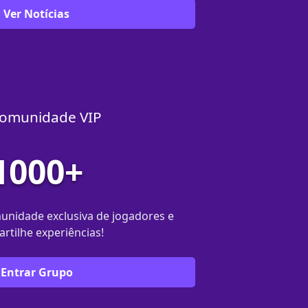
Ver Notícias
Comunidade VIP
1000+
unidade exclusiva de jogadores e
rtilhe experiências!
Entrar Grupo