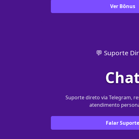
Ver Bônus
💬 Suporte Di
Cha
Suporte direto via Telegram, r
atendimento persona
Falar Suport