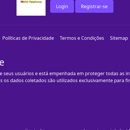
Login
Registrar-se
Políticas de Privacidade
Termos e Condições
Sitemap
de
de seus usuários e está empenhada em proteger todas as i
 os dados coletados são utilizados exclusivamente para fi