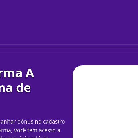
rma A
ma de
ganhar bônus no cadastro
rma, você tem acesso a