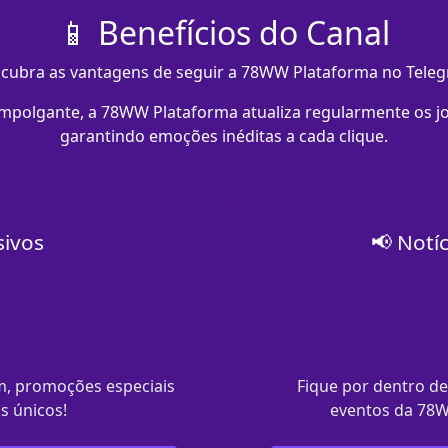
📱 Benefícios do Canal
cubra as vantagens de seguir a 78WW Plataforma no Tele
mpolgante, a 78WW Plataforma atualiza regularmente os jog
garantindo emoções inéditas a cada clique.
sivos
📢 Notí
m, promoções especiais
Fique por dentro d
s únicos!
eventos da 78W