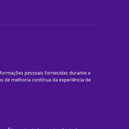
nformações pessoais fornecidas durante o
ns de melhoria contínua da experiência de