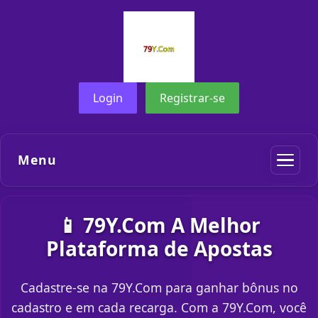
Login
Registrar-se
Menu
📱 79Y.Com A Melhor
Plataforma de Apostas
Cadastre-se na 79Y.Com para ganhar bônus no
cadastro e em cada recarga. Com a 79Y.Com, você