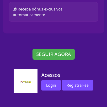
🎁 Receba bônus exclusivos
automaticamente
SEGUIR AGORA
Acessos
Login
Registrar-se