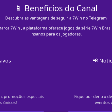
📱 Benefícios do Canal
Descubra as vantagens de seguir a 7Win no Telegram
rca 7Win , a plataforma oferece jogos da série 7Win Brasi
insanos para os jogadores.
sivos
📢 Notí
m, promoções especiais
Fique por dentro d
s únicos!
eventos 