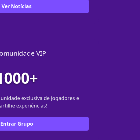
Ver Notícias
Comunidade VIP
1000+
unidade exclusiva de jogadores e
rtilhe experiências!
Entrar Grupo