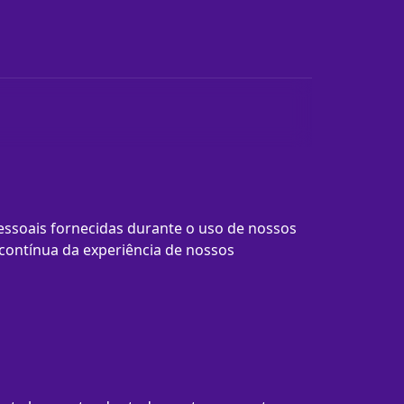
essoais fornecidas durante o uso de nossos
 contínua da experiência de nossos