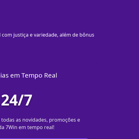
l com justiça e variedade, além de bônus
cias em Tempo Real
24/7
e todas as novidades, promoções e
da 7Win em tempo real!