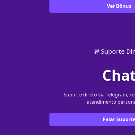
Ver Bônus
💬 Suporte Di
Cha
Suporte direto via Telegram, r
atendimento persona
Falar Suport