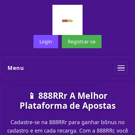
Login
Registrar-se
Menu
📱 888RRr A Melhor
Plataforma de Apostas
Cadastre-se na 888RRr para ganhar bônus no
cadastro e em cada recarga. Com a 888RRr, você