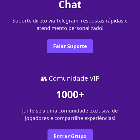
Chat
Suporte direto via Telegram, respostas rápidas e
atendimento personalizado!
Falar Suporte
👥 Comunidade VIP
1000+
Junte-se a uma comunidade exclusiva de
jogadores e compartilhe experiências!
Entrar Grupo