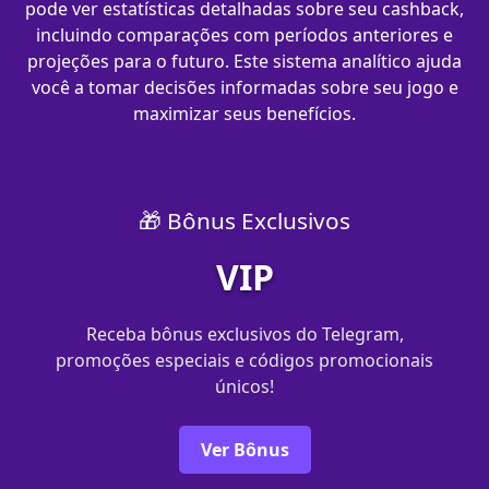
pode ver estatísticas detalhadas sobre seu cashback,
incluindo comparações com períodos anteriores e
projeções para o futuro. Este sistema analítico ajuda
você a tomar decisões informadas sobre seu jogo e
maximizar seus benefícios.
🎁 Bônus Exclusivos
VIP
Receba bônus exclusivos do Telegram,
promoções especiais e códigos promocionais
únicos!
Ver Bônus